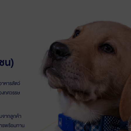
าชน)
ตอาหารสัตว์
สองทศวรรษ
ับจากลูกค้า
าหารพร้อมทาน